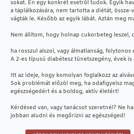
sokat. Én egy konkrét esetről tudok. Egyik h
a táplálkozására, nem tartotta a diétát, össze-v
vágták le. Később az egyik lábát. Aztán meg m
Nem állítom, hogy holnap cukorbeteg leszel,
ha rosszul alszol, vagy álmatlanság, folyton
A 2-es típusú diabétesz tünetszegény, évek is e
Itt az ideje, hogy komolyan foglalkozz az alv
Sok problémát előzöl meg, ha odafigyelsz maga
egészségedért és a boldog, aktív életért!
Kérdésed van, vagy tanácsot szeretnél? Ne ha
jobban aludni és megőrizni az egészséged!