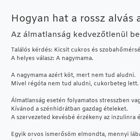
Hogyan hat a rossz alvás 
Az álmatlanság kedvezőtlenül b
Találós kérdés: Kicsit cukros és szobahőmérs
A helyes válasz: A nagymama.
A nagymama azért köt, mert nem tud aludni.
Mivel régóta nem tud aludni, cukorbeteg lett.
Álmatlanság esetén folyamatos stresszben va
Kívánod a szénhidrátban gazdag ételeket.
A szervezeted kevésbé érzékeny az inzulinra 
Egyik orvos ismerősöm elmondta, mennyi lába