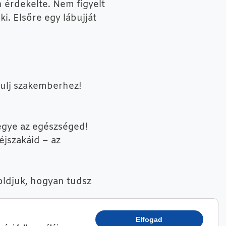
 érdekelte. Nem figyelt
ki. Elsőre egy lábujját
dulj szakemberhez!
tegye az egészséged!
éjszakáid – az
oldjuk, hogyan tudsz
Elfogad