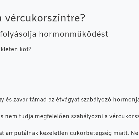
a vércukorszintre?
efolyásolja hormonműködést
ékleten köt?
gy és zavar támad az étvágyat szabályozó hormon
és nem tudja megfelelően szabályozni a vércukorsz
t amputálnak kezeletlen cukorbetegség miatt. Ne