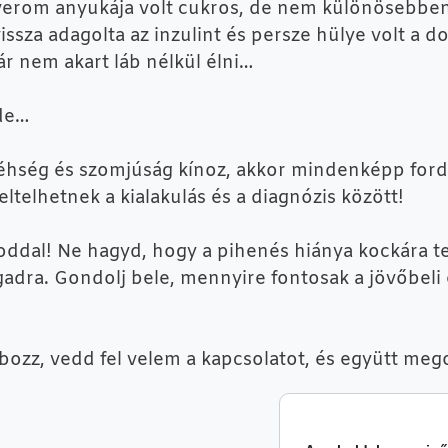
averom anyukája volt cukros, de nem különösebben
issza adagolta az inzulint és persze hülye volt a do
ár nem akart láb nélkül élni…
 de…
os éhség és szomjúság kínoz, akkor mindenképp for
ltelhetnek a kialakulás és a diagnózis között!
ásoddal! Ne hagyd, hogy a pihenés hiánya kockára 
dra. Gondolj bele, mennyire fontosak a jövőbeli 
bozz, vedd fel velem a kapcsolatot, és együtt meg