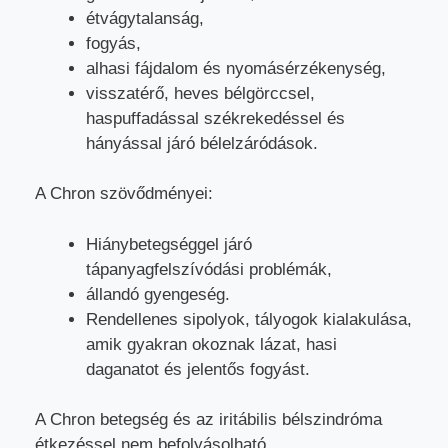
étvágytalanság,
fogyás,
alhasi fájdalom és nyomásérzékenység,
visszatérő, heves bélgörccsel,
haspuffadással székrekedéssel és
hányással járó bélelzáródások.
A Chron szövődményei:
Hiánybetegséggel járó
tápanyagfelszívódási problémák,
állandó gyengeség.
Rendellenes sipolyok, tályogok kialakulása,
amik gyakran okoznak lázat, hasi
daganatot és jelentős fogyást.
A Chron betegség és az iritábilis bélszindróma
étkezéssel nem befolyásolható.