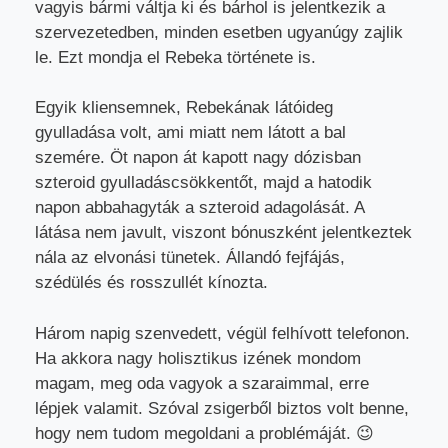
vagyis bármi váltja ki és bárhol is jelentkezik a
szervezetedben, minden esetben ugyanúgy zajlik
le. Ezt mondja el Rebeka története is.
Egyik kliensemnek, Rebekának látóideg
gyulladása volt, ami miatt nem látott a bal
szemére. Öt napon át kapott nagy dózisban
szteroid gyulladáscsökkentőt, majd a hatodik
napon abbahagyták a szteroid adagolását. A
látása nem javult, viszont bónuszként jelentkeztek
nála az elvonási tünetek. Állandó fejfájás,
szédülés és rosszullét kínozta.
Három napig szenvedett, végül felhívott telefonon.
Ha akkora nagy holisztikus izének mondom
magam, meg oda vagyok a szaraimmal, erre
lépjek valamit. Szóval zsigerből biztos volt benne,
hogy nem tudom megoldani a problémáját. 😉