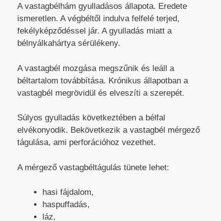
A vastagbélhám gyulladásos állapota. Eredete
ismeretlen. A végbéltől indulva felfelé terjed,
fekélyképződéssel jár. A gyulladás miatt a
bélnyálkahártya sérülékeny.
A vastagbél mozgása megszűnik és leáll a
béltartalom továbbítása. Krónikus állapotban a
vastagbél megrövidül és elveszíti a szerepét.
Súlyos gyulladás következtében a bélfal
elvékonyodik. Bekövetkezik a vastagbél mérgező
tágulása, ami perforációhoz vezethet.
A mérgező vastagbéltágulás tünete lehet:
hasi fájdalom,
haspuffadás,
láz,