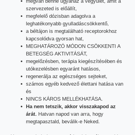
megvan benne ugyanaz a vegyület, amit a
szervezeted is előállít,
megfelelő dózisban adagolva a
leghatékonyabb gyulladáscsökkentő,
a béltájon is megtalálható receptorokhoz
kapcsolódva gyorsan hat,
MEGHATÁROZÓ MÓDON CSÖKKENTI A
BETEGSÉG AKTIVITÁSÁT,
megelőzésben, terápia kiegészítésében és
utókezelésben egyaránt hatásos,
regenerálja az egészséges sejteket,
számos egyéb kedvező élettani hatása van
és
NINCS KÁROS MELLÉKHATÁSA.
Ha nem tetszik, akkor visszakapod az
árát.
Hatvan napod van arra, hogy
megtapasztald, beválik-e Neked.