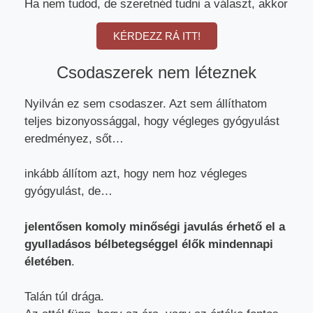
Ha nem tudod, de szeretnéd tudni a választ, akkor
KÉRDEZZ RÁ ITT!
Csodaszerek nem léteznek
Nyilván ez sem csodaszer. Azt sem állíthatom
teljes bizonyossággal, hogy végleges gyógyulást
eredményez, sőt…
inkább állítom azt, hogy nem hoz végleges
gyógyulást, de…
jelentősen komoly minőségi javulás érhető el a
gyulladásos bélbetegséggel élők mindennapi
életében
.
Talán túl drága.