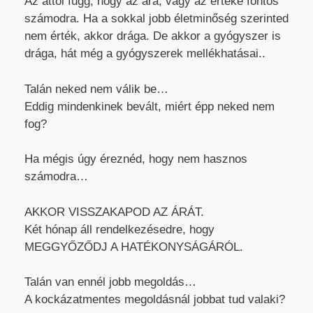
Az attól függ, hogy az ára, vagy az értéke fontos
számodra. Ha a sokkal jobb életminőség szerinted
nem érték, akkor drága. De akkor a gyógyszer is
drága, hát még a gyógyszerek mellékhatásai..
Talán neked nem válik be…
Eddig mindenkinek bevált, miért épp neked nem
fog?
Ha mégis úgy éreznéd, hogy nem hasznos
számodra…
AKKOR VISSZAKAPOD AZ ÁRÁT.
Két hónap áll rendelkezésedre, hogy
MEGGYŐZŐDJ A HATÉKONYSÁGÁRÓL.
Talán van ennél jobb megoldás…
A kockázatmentes megoldásnál jobbat tud valaki?