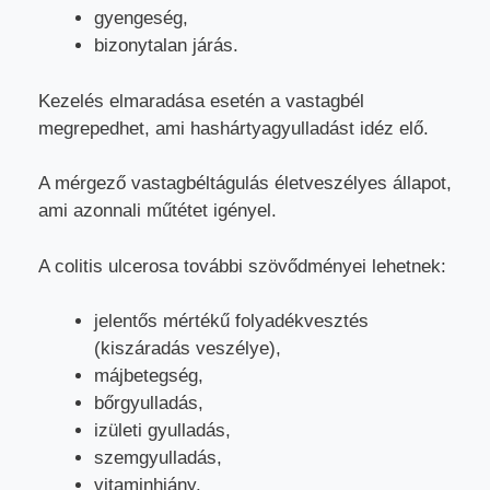
gyengeség,
bizonytalan járás.
Kezelés elmaradása esetén a vastagbél
megrepedhet, ami hashártyagyulladást idéz elő.
A mérgező vastagbéltágulás életveszélyes állapot,
ami azonnali műtétet igényel.
A colitis ulcerosa további szövődményei lehetnek:
jelentős mértékű folyadékvesztés
(kiszáradás veszélye),
májbetegség,
bőrgyulladás,
izületi gyulladás,
szemgyulladás,
vitaminhiány.