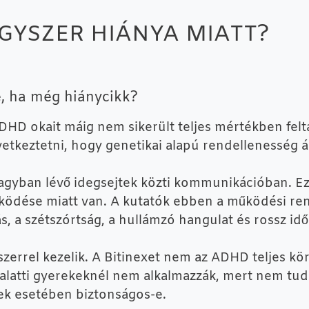
YSZER HIÁNYA MIATT?
e, ha még hiánycikk?
DHD okait máig nem sikerült teljes mértékben feltá
tkeztetni, hogy genetikai alapú rendellenesség ál
z agyban lévő idegsejtek közti kommunikációban. Ez
ködése miatt van. A kutatók ebben a működési ren
tás, a szétszórtság, a hullámzó hangulat és rossz id
zerrel kezelik. A Bitinexet nem az ADHD teljes kö
 alatti gyerekeknél nem alkalmazzák, mert nem tu
ek esetében biztonságos-e.