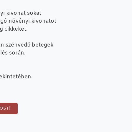
i kivonat sokat
rgó növényi kivonatot
g cikkeket.
ban szenvedő betegek
lés során.
ekintetében.
OST!