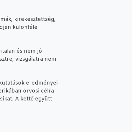
mák, kirekesztettség,
edjen különféle
ontalan és nem jó
sztre, vizsgálatra nem
és kutatások eredményei
rikában orvosi célra
ikat. A kettő együtt