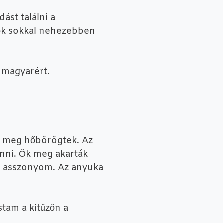
st találni a
lők sokkal nehezebben
 magyarért.
ok meg hőbörögtek. Az
enni. Ők meg akarták
lt asszonyom. Az anyuka
stam a kitűzőn a