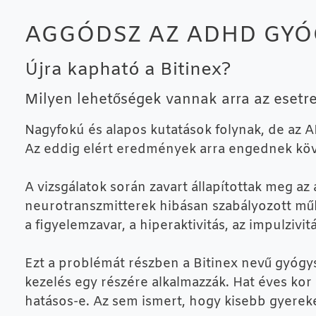
AGGÓDSZ AZ ADHD GYÓG
Újra kapható a Bitinex?
Milyen lehetőségek vannak arra az esetr
Nagyfokú és alapos kutatások folynak, de az A
Az eddig elért eredmények arra engednek köve
A vizsgálatok során zavart állapítottak meg a
neurotranszmitterek hibásan szabályozott mű
a figyelemzavar, a hiperaktivitás, az impulzivi
Ezt a problémát részben a Bitinex nevű gyógys
kezelés egy részére alkalmazzák. Hat éves kor
hatásos-e. Az sem ismert, hogy kisebb gyerek