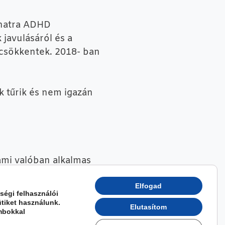
onatra ADHD
javulásáról és a
 csökkentek. 2018- ban
k tűrik és nem igazán
ami valóban alkalmas
Elfogad
ségi felhasználói
tiket használunk.
Elutasítom
mbokkal