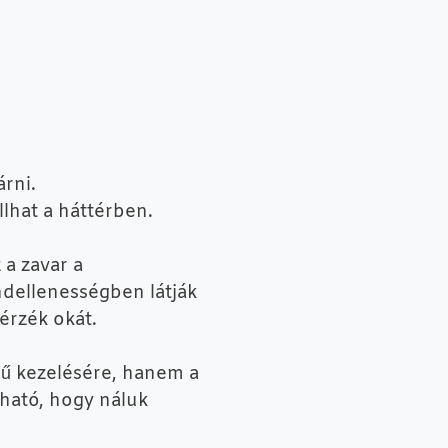
rni.
lhat a háttérben.
 a zavar a
dellenességben látják
őérzék okát.
rű kezelésére, hanem a
dható, hogy náluk