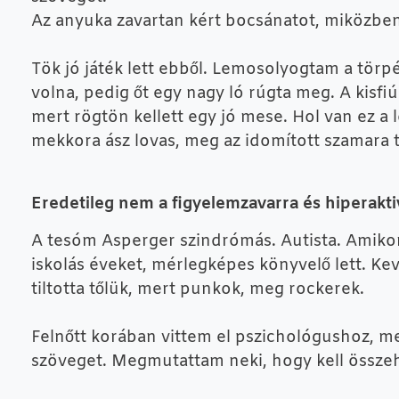
Az anyuka zavartan kért bocsánatot, miközben 
Tök jó játék lett ebből. Lemosolyogtam a törp
volna, pedig őt egy nagy ló rúgta meg. A kisfiú
mert rögtön kellett egy jó mese. Hol van ez a 
mekkora ász lovas, meg az idomított szamara t
Eredetileg nem a figyelemzavarra és hiperakt
A tesóm Asperger szindrómás. Autista. Amikor 
iskolás éveket, mérlegképes könyvelő lett. Kevé
tiltotta tőlük, mert punkok, meg rockerek.
Felnőtt korában vittem el pszichológushoz, mer
szöveget. Megmutattam neki, hogy kell összeh