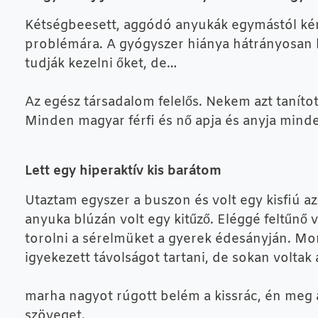
Kétségbeesett, aggódó anyukák egymástól kérn
problémára. A gyógyszer hiánya hátrányosan b
tudják kezelni őket, de…
Az egész társadalom felelős. Nekem azt tanít
Minden magyar férfi és nő apja és anyja min
Lett egy hiperaktív kis barátom
Utaztam egyszer a buszon és volt egy kisfiú a
anyuka blúzán volt egy kitűző. Eléggé feltűnő
torolni a sérelmüket a gyerek édesányján. Mo
igyekezett távolságot tartani, de sokan volt
marha nagyot rúgott belém a kissrác, én meg a
szöveget.