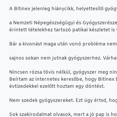
A Bitinex jelenleg hiánycikk, helyettesítő gy
a Nemzeti Népegészségügyi és Gyógyszerészeti 
érintett tételekhez tartozó patikai készletet is 
Bár a kivonást maga után vonó probléma nem t
sajnos sokan nem jutnak gyógyszerhez. Várható
Nincsen rózsa tövis nélkül, gyógyszer meg ninc
Beírtam az internetes keresőbe, hogy Bitinex
évtizedekkel ezelőtt hoztam egy döntést.
Nem szedek gyógyszereket. Ezt úgy értsd, ho
Sok szakirodalmat olvasok, mert a jó pap is h