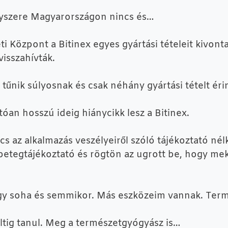
ógyszere Magyarországon nincs és…
Központ a Bitinex egyes gyártási tételeit kivonta
visszahívták.
űnik súlyosnak és csak néhány gyártási tételt éri
an hosszú ideig hiánycikk lesz a Bitinex.
s az alkalmazás veszélyeiről szóló tájékoztató nélk
 betegtájékoztató és rögtön az ugrott be, hogy me
gy soha és semmikor. Más eszközeim vannak. Ter
oltig tanul. Meg a természetgyógyász is…