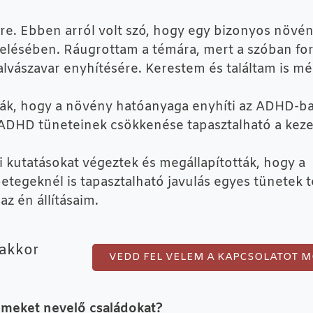
. Ebben arról volt szó, hogy egy bizonyos növény
ezelésében. Ráugrottam a témára, mert a szóban fo
alvászavar enyhítésére. Kerestem és találtam is mé
tták, hogy a növény hatóanyaga enyhíti az ADHD-
az ADHD tüneteinek csökkenése tapasztalható a keze
 kutatásokat végeztek és megállapították, hogy a
nél is tapasztalható javulás egyes tünetek t
z én állításaim.
 akkor
VEDD FEL VELEM A KAPCSOLATOT M
rmeket nevelő családokat?