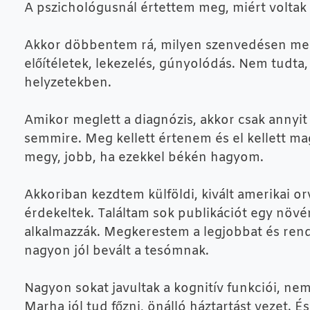
A pszichológusnál értettem meg, miért voltak 
Akkor döbbentem rá, milyen szenvedésen megy 
előítéletek, lekezelés, gúnyolódás. Nem tudta
helyzetekben.
Amikor meglett a diagnózis, akkor csak annyit 
semmire. Meg kellett értenem és el kellett ma
megy, jobb, ha ezekkel békén hagyom.
Akkoriban kezdtem külföldi, kivált amerikai or
érdekeltek. Találtam sok publikációt egy növé
alkalmazzák. Megkerestem a legjobbat és rend
nagyon jól bevált a tesómnak.
Nagyon sokat javultak a kognitív funkciói, nem
Marha jól tud főzni, önálló háztartást vezet. 