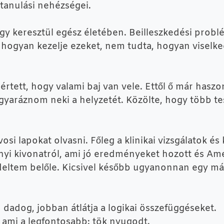
tanulási nehézségei.
keresztül egész életében. Beilleszkedési problé
, hogyan kezelje ezeket, nem tudta, hogyan viselk
értett, hogy valami baj van vele. Ettől ő már hasz
gyaráznom neki a helyzetét. Közölte, hogy több te
vosi lapokat olvasni. Főleg a klinikai vizsgálatok 
nyi kivonatról, ami jó eredményeket hozott és Ame
eltem belőle. Kicsivel később ugyanonnan egy más
 dadog, jobban átlátja a logikai összefüggéseket.
És ami a legfontosabb: tök nyugodt.