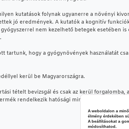
milyen kutatások folynak ugyanerre a növényi kiv
tek jó eredmények. A kutatók a kognitív funkciók 
 gyógyszerrel nem kezelhető betegek esetében is
.
tt tartunk, hogy a gyógynövények használatát csa
déllyel kerül be Magyarországra.
ási tételt bevizsgál és csak az kerül forgalomba, 
ű termék rendelkezik hatósági minősítéssel és…
A weboldalon a minő
élmény érdekében sü
A beállításokat a go
módosíthatod.