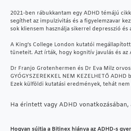
2021-ben rábukkantam egy ADHD témájú cikkre
segíthet az impulzivitás és a figyelemzavar k
sok kliensem használja sikerrel depresszió és 
A King’s College London kutatói megállapíto
tüneteit. Azt írták, hogy kognitív javulás és 
Dr Franjo Grotenhermen és Dr Eva Milz orvosi
GYÓGYSZEREKKEL NEM KEZELHETŐ ADHD betegek
Ezek külföldi kutatási eredmények, tehát nem a
Ha érintett vagy ADHD vonatkozásában,
Hogyan sújtja a Bitinex hiánya az ADHD-s gye