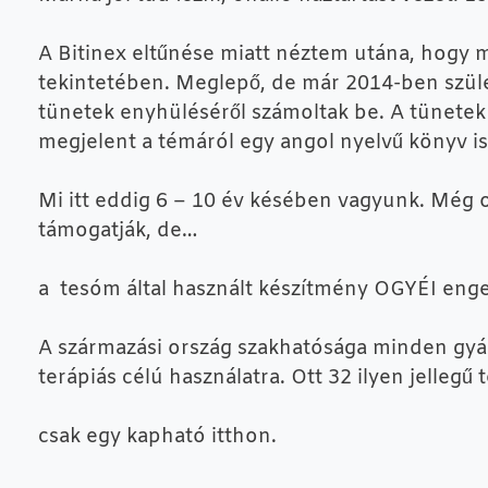
A Bitinex eltűnése miatt néztem utána, hogy 
tekintetében. Meglepő, de már 2014-ben szület
tünetek enyhüléséről számoltak be. A tünetek
megjelent a témáról egy angol nyelvű könyv is
Mi itt eddig 6 – 10 év késében vagyunk. Még o
támogatják, de…
a tesóm által használt készítmény OGYÉI enge
A származási ország szakhatósága minden gyárt
terápiás célú használatra. Ott 32 ilyen jelleg
csak egy kapható itthon.