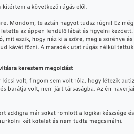
kitértem a következő rúgás elől.
ére. Mondom, te aztán nagyot tudsz rúgni! Ez még 
 letette az éppen lendülő lábát és figyelni kezdett.
ló, mit eszik, hogy néz ki a szőre, meg a sörénye é
ud kávét főzni. A maradék utat rúgás nélkül tettü
ivitásra kerestem megoldást
kicsi volt, fingom sem volt róla, hogy létezik aut
s barátja volt, nem járt társaságba. Az én haverjai
t addigra már sokat romlott a logikai készsége és 
urkolni két kötelet és nem tudta megcsinálni.