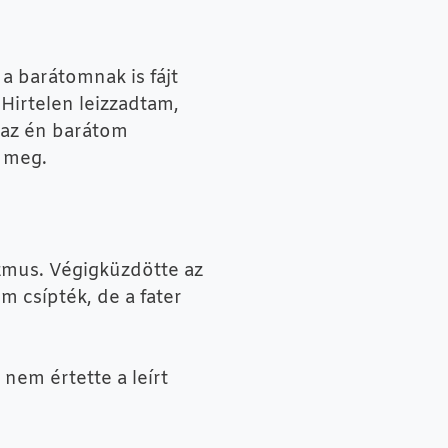
a barátomnak is fájt
 Hirtelen leizzadtam,
s az én barátom
k meg.
izmus. Végigküzdötte az
m csípték, de a fater
nem értette a leírt