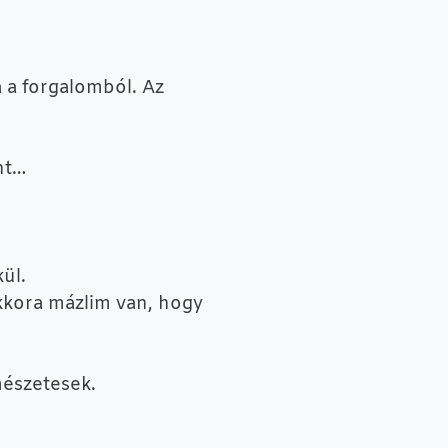
 a forgalomból. Az
nt…
ül.
kkora mázlim van, hogy
mészetesek.