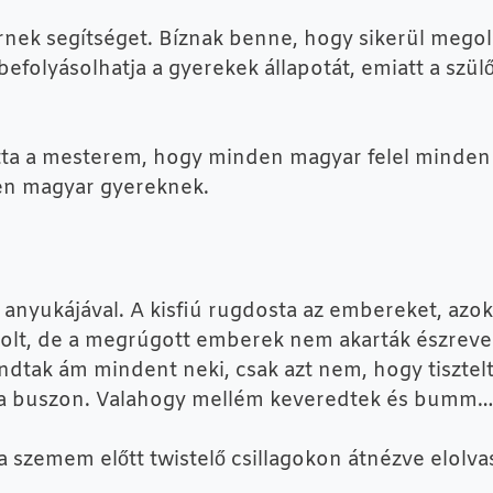
ek segítséget. Bíznak benne, hogy sikerül megoldá
efolyásolhatja a gyerekek állapotát, emiatt a szü
otta a mesterem, hogy minden magyar felel minden
den magyar gyereknek.
z anyukájával. A kisfiú rugdosta az embereket, az
 volt, de a megrúgott emberek nem akarták észrev
ndtak ám mindent neki, csak azt nem, hogy tiszte
ak a buszon. Valahogy mellém keveredtek és bumm…
 szemem előtt twistelő csillagokon átnézve elolva